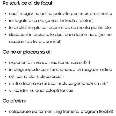
Pe scurt, ce ai de facut:
cauti magazine online potrivite pentru sistemul nostru
iei legatura cu ele (email, LinkedIn, telefon)
le explici simplu ce facem si de ce merita pentru ele
daca sunt interesate, le duci pana la semnare (noi ne
ocupam de livrare si restul)
Ce ne-ar placea sa ai:
experienta in vanzari sau comunicare B2B
intelegi repede cum functioneaza un magazin online
esti calm, clar si stii sa asculti
nu iti e teama sa suni, sa insisti, sa gestionezi un „nu”
vii cu idei, nu doar astepti task-uri
Ce oferim:
colaborare pe termen lung (remote, program flexibil)