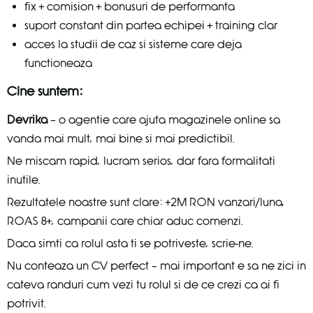
fix + comision + bonusuri de performanta
suport constant din partea echipei + training clar
acces la studii de caz si sisteme care deja
functioneaza
Cine suntem:
Devrika
– o agentie care ajuta magazinele online sa
vanda mai mult, mai bine si mai predictibil.
Ne miscam rapid, lucram serios, dar fara formalitati
inutile.
Rezultatele noastre sunt clare: +2M RON vanzari/luna,
ROAS 8+, campanii care chiar aduc comenzi.
Daca simti ca rolul asta ti se potriveste, scrie-ne.
Nu conteaza un CV perfect – mai important e sa ne zici in
cateva randuri cum vezi tu rolul si de ce crezi ca ai fi
potrivit.