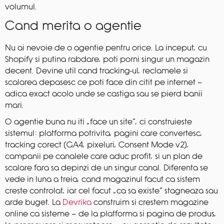
volumul.
Cand merita o agentie
Nu ai nevoie de o agentie pentru orice. La inceput, cu
Shopify si putina rabdare, poti porni singur un magazin
decent. Devine util cand tracking-ul, reclamele si
scalarea depasesc ce poti face din citit pe internet —
adica exact acolo unde se castiga sau se pierd banii
mari.
O agentie buna nu iti „face un site”, ci construieste
sistemul: platforma potrivita, pagini care convertesc,
tracking corect (GA4, pixeluri, Consent Mode v2),
campanii pe canalele care aduc profit, si un plan de
scalare fara sa depinzi de un singur canal. Diferenta se
vede in luna a treia, cand magazinul facut ca sistem
creste controlat, iar cel facut „ca sa existe” stagneaza sau
arde buget. La
Devrika
construim si crestem magazine
online ca sisteme — de la platforma si pagina de produs,