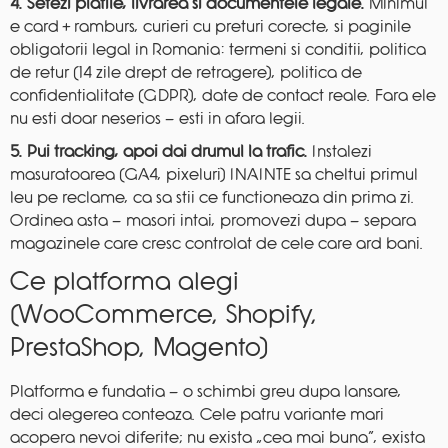
4. Setezi platile, livrarea si documentele legale.
Minimul
e card + ramburs, curieri cu preturi corecte, si paginile
obligatorii legal in Romania: termeni si conditii, politica
de retur (14 zile drept de retragere), politica de
confidentialitate (GDPR), date de contact reale. Fara ele
nu esti doar neserios — esti in afara legii.
5. Pui tracking, apoi dai drumul la trafic.
Instalezi
masuratoarea (GA4, pixeluri) INAINTE sa cheltui primul
leu pe reclame, ca sa stii ce functioneaza din prima zi.
Ordinea asta — masori intai, promovezi dupa — separa
magazinele care cresc controlat de cele care ard bani.
Ce platforma alegi
(WooCommerce, Shopify,
PrestaShop, Magento)
Platforma e fundatia — o schimbi greu dupa lansare,
deci alegerea conteaza. Cele patru variante mari
acopera nevoi diferite; nu exista „cea mai buna”, exista