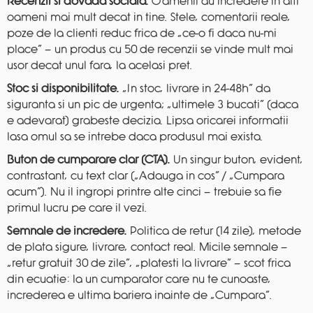
Recenzii si dovada sociala.
Oamenii au incredere in alti
oameni mai mult decat in tine. Stele, comentarii reale,
poze de la clienti reduc frica de „ce-o fi daca nu-mi
place” — un produs cu 50 de recenzii se vinde mult mai
usor decat unul fara, la acelasi pret.
Stoc si disponibilitate.
„In stoc, livrare in 24-48h” da
siguranta si un pic de urgenta; „ultimele 3 bucati” (daca
e adevarat) grabeste decizia. Lipsa oricarei informatii
lasa omul sa se intrebe daca produsul mai exista.
Buton de cumparare clar (CTA).
Un singur buton, evident,
contrastant, cu text clar („Adauga in cos” / „Cumpara
acum”). Nu il ingropi printre alte cinci — trebuie sa fie
primul lucru pe care il vezi.
Semnale de incredere.
Politica de retur (14 zile), metode
de plata sigure, livrare, contact real. Micile semnale —
„retur gratuit 30 de zile”, „platesti la livrare” — scot frica
din ecuatie: la un cumparator care nu te cunoaste,
increderea e ultima bariera inainte de „Cumpara”.