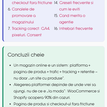
checkout fara frictiune
Greseli frecvente si
Canalele de
cum le eviti
promovare a
Cand merita o
magazinului
agentie
Tracking corect: GA4,
Intrebari frecvente
pixeluri, Consent
Concluzii cheie
Un magazin online e un sistem: platforma +
pagina de produs + trafic + tracking + retentie —
nu doar „un site cu produse”.
Alegerea platformei depinde de unde vrei sa
ajungi, nu de ce e „la moda”: WooCommerce si
Shopify acopera 90% din cazuri.
Pagina de produs si checkout-ul fara frictiune