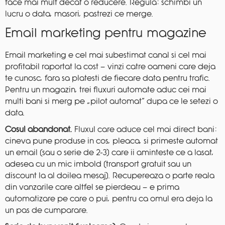
face mai mult decat o reducere. Regula: schimbi un
lucru o data, masori, pastrezi ce merge.
Email marketing pentru magazine
Email marketing e cel mai subestimat canal si cel mai
profitabil raportat la cost — vinzi catre oameni care deja
te cunosc, fara sa platesti de fiecare data pentru trafic.
Pentru un magazin, trei fluxuri automate aduc cei mai
multi bani si merg pe „pilot automat” dupa ce le setezi o
data.
Cosul abandonat.
Fluxul care aduce cel mai direct bani:
cineva pune produse in cos, pleaca, si primeste automat
un email (sau o serie de 2-3) care ii aminteste ce a lasat,
adesea cu un mic imbold (transport gratuit sau un
discount la al doilea mesaj). Recupereaza o parte reala
din vanzarile care altfel se pierdeau — e prima
automatizare pe care o pui, pentru ca omul era deja la
un pas de cumparare.