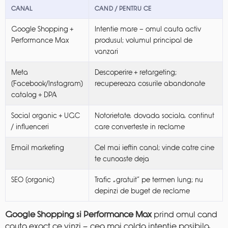
CANAL
CAND / PENTRU CE
Google Shopping +
Intentie mare — omul cauta activ
Performance Max
produsul; volumul principal de
vanzari
Meta
Descoperire + retargeting;
(Facebook/Instagram)
recupereaza cosurile abandonate
catalog + DPA
Social organic + UGC
Notorietate, dovada sociala, continut
/ influenceri
care converteste in reclame
Email marketing
Cel mai ieftin canal; vinde catre cine
te cunoaste deja
SEO (organic)
Trafic „gratuit” pe termen lung; nu
depinzi de buget de reclame
Google Shopping si Performance Max
prind omul cand
cauta exact ce vinzi — cea mai calda intentie posibila,