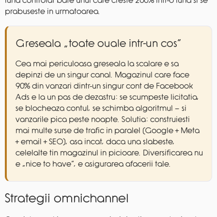
luna controlat bate unul care creste 200% intr-o luna si se
prabuseste in urmatoarea.
Greseala „toate ouale intr-un cos”
Cea mai periculoasa greseala la scalare e sa
depinzi de un singur canal. Magazinul care face
90% din vanzari dintr-un singur cont de Facebook
Ads e la un pas de dezastru: se scumpeste licitatia,
se blocheaza contul, se schimba algoritmul — si
vanzarile pica peste noapte. Solutia: construiesti
mai multe surse de trafic in paralel (Google + Meta
+ email + SEO), asa incat, daca una slabeste,
celelalte tin magazinul in picioare. Diversificarea nu
e „nice to have”, e asigurarea afacerii tale.
Strategii omnichannel