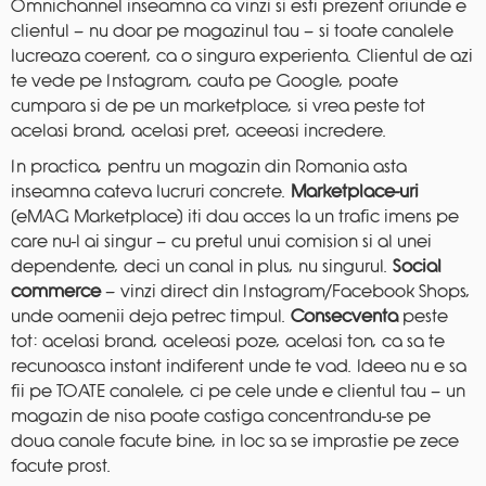
Omnichannel inseamna ca vinzi si esti prezent oriunde e
clientul — nu doar pe magazinul tau — si toate canalele
lucreaza coerent, ca o singura experienta. Clientul de azi
te vede pe Instagram, cauta pe Google, poate
cumpara si de pe un marketplace, si vrea peste tot
acelasi brand, acelasi pret, aceeasi incredere.
In practica, pentru un magazin din Romania asta
inseamna cateva lucruri concrete.
Marketplace-uri
(eMAG Marketplace) iti dau acces la un trafic imens pe
care nu-l ai singur — cu pretul unui comision si al unei
dependente, deci un canal in plus, nu singurul.
Social
commerce
— vinzi direct din Instagram/Facebook Shops,
unde oamenii deja petrec timpul.
Consecventa
peste
tot: acelasi brand, aceleasi poze, acelasi ton, ca sa te
recunoasca instant indiferent unde te vad. Ideea nu e sa
fii pe TOATE canalele, ci pe cele unde e clientul tau — un
magazin de nisa poate castiga concentrandu-se pe
doua canale facute bine, in loc sa se imprastie pe zece
facute prost.