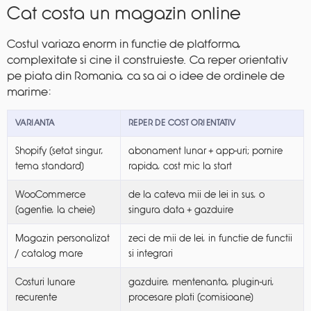
Cat costa un magazin online
Costul variaza enorm in functie de platforma,
complexitate si cine il construieste. Ca reper orientativ
pe piata din Romania, ca sa ai o idee de ordinele de
marime:
VARIANTA
REPER DE COST ORIENTATIV
Shopify (setat singur,
abonament lunar + app-uri; pornire
tema standard)
rapida, cost mic la start
WooCommerce
de la cateva mii de lei in sus, o
(agentie, la cheie)
singura data + gazduire
Magazin personalizat
zeci de mii de lei, in functie de functii
/ catalog mare
si integrari
Costuri lunare
gazduire, mentenanta, plugin-uri,
recurente
procesare plati (comisioane)