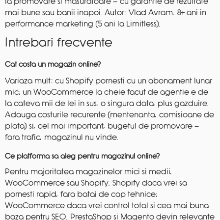
la promovare si masuratoare — cu garantie de rezultate
mai bune sau banii inapoi. Autor: Vlad Avram, 8+ ani in
performance marketing (5 ani la Limitless).
Intrebari frecvente
Cat costa un magazin online?
Variaza mult: cu Shopify pornesti cu un abonament lunar
mic; un WooCommerce la cheie facut de agentie e de
la cateva mii de lei in sus, o singura data, plus gazduire.
Adauga costurile recurente (mentenanta, comisioane de
plata) si, cel mai important, bugetul de promovare —
fara trafic, magazinul nu vinde.
Ce platforma sa aleg pentru magazinul online?
Pentru majoritatea magazinelor mici si medii,
WooCommerce sau Shopify. Shopify daca vrei sa
pornesti rapid, fara batai de cap tehnice;
WooCommerce daca vrei control total si cea mai buna
baza pentru SEO. PrestaShop si Magento devin relevante