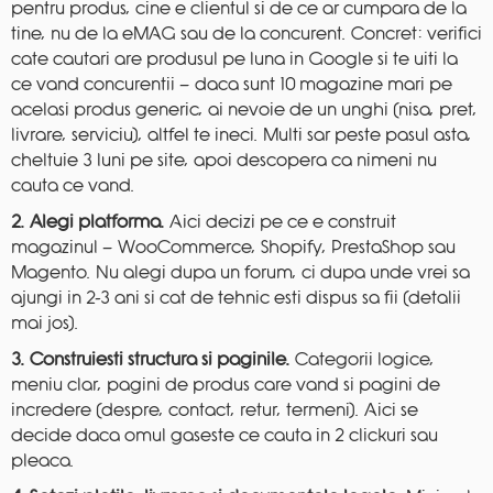
pentru produs, cine e clientul si de ce ar cumpara de la
tine, nu de la eMAG sau de la concurent. Concret: verifici
cate cautari are produsul pe luna in Google si te uiti la
ce vand concurentii — daca sunt 10 magazine mari pe
acelasi produs generic, ai nevoie de un unghi (nisa, pret,
livrare, serviciu), altfel te ineci. Multi sar peste pasul asta,
cheltuie 3 luni pe site, apoi descopera ca nimeni nu
cauta ce vand.
2. Alegi platforma.
Aici decizi pe ce e construit
magazinul — WooCommerce, Shopify, PrestaShop sau
Magento. Nu alegi dupa un forum, ci dupa unde vrei sa
ajungi in 2-3 ani si cat de tehnic esti dispus sa fii (detalii
mai jos).
3. Construiesti structura si paginile.
Categorii logice,
meniu clar, pagini de produs care vand si pagini de
incredere (despre, contact, retur, termeni). Aici se
decide daca omul gaseste ce cauta in 2 clickuri sau
pleaca.