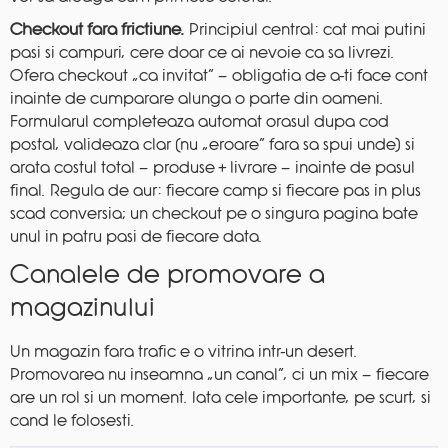
Checkout fara frictiune.
Principiul central: cat mai putini
pasi si campuri, cere doar ce ai nevoie ca sa livrezi.
Ofera checkout „ca invitat” — obligatia de a-ti face cont
inainte de cumparare alunga o parte din oameni.
Formularul completeaza automat orasul dupa cod
postal, valideaza clar (nu „eroare” fara sa spui unde) si
arata costul total — produse + livrare — inainte de pasul
final. Regula de aur: fiecare camp si fiecare pas in plus
scad conversia; un checkout pe o singura pagina bate
unul in patru pasi de fiecare data.
Canalele de promovare a
magazinului
Un magazin fara trafic e o vitrina intr-un desert.
Promovarea nu inseamna „un canal”, ci un mix — fiecare
are un rol si un moment. Iata cele importante, pe scurt, si
cand le folosesti.