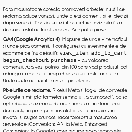
Fara masuratoare corecta promovezi orbeste: nu stii ce
reclama aduce vanzari, unde pierzi oamenii, si iei decizii
dupa senzatii. Tracking-ul e infrastructura invizibila fara
de care restul nu functioneaza. Are patru piese.
GA4 (Google Analytics 4).
Iti spune de unde vine traficul
si unde pica oamenii. Il configurezi cu evenimentele de
view_item
add_to_cart
ecommerce (nu default):
,
,
begin_checkout
purchase
,
— cu valoarea
comenzii. Asa vezi palnia: din 100 care vad produsul, cati
adauga in cos, cati incep checkout-ul, cati cumpara.
Unde cade numarul brusc, ai problema.
Pixelurile de reclame.
Pixelul Meta si tag-ul de conversie
Google trimit platformelor semnalul „a cumparat”, ca sa
optimizeze spre oameni care cumpara, nu doar care
dau click; un pixel prost instalat = reclame care „nu
invata” si buget aruncat. Ideal folosesti si masurarea
server-side (Conversions API la Meta, Enhanced
Conversions la Google), care recupereaza semnalele