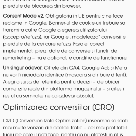
pierdute de blocarea din browser.
Consent Mode v2.
Obligatoriu in UE pentru cine face
reclame in Google. Banner-ul de cookie-uri trebuie sa
transmita catre Google alegerea utilizatorului
(accepta/refuza), iar Google „modeleaza” conversiile
pierdute de la cei care refuza. Fara el corect
implementat, pierzi date de conversie si functii de
remarketing — nu e optional, e conditie de functionare.
Un singur adevar.
Cifrele din GA4, Google Ads si Meta
nu vor fi niciodata identice (masoara si atribuie diferit).
Alegi o sursa de referinta pentru decizii — de obicei
comenzile reale din platforma magazinului — si citesti
restul ca semnale, nu ca adevar absolut.
Optimizarea conversiilor (CRO)
CRO (Conversion Rate Optimization) inseamna sa scoti
mai multe vanzari din acelasi trafic — cel mai profitabil
lucru pe care il poti face, pentru ca nu platesti in plus