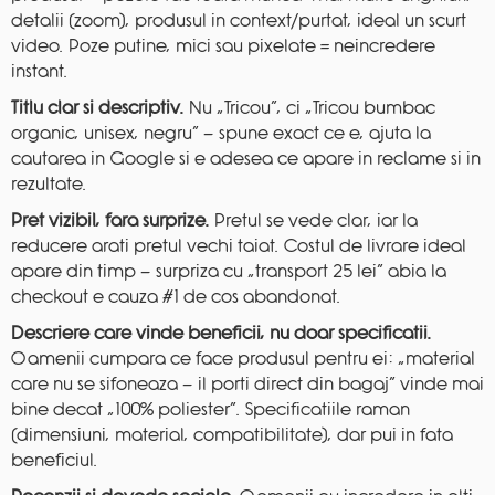
detalii (zoom), produsul in context/purtat, ideal un scurt
video. Poze putine, mici sau pixelate = neincredere
instant.
Titlu clar si descriptiv.
Nu „Tricou”, ci „Tricou bumbac
organic, unisex, negru” — spune exact ce e, ajuta la
cautarea in Google si e adesea ce apare in reclame si in
rezultate.
Pret vizibil, fara surprize.
Pretul se vede clar, iar la
reducere arati pretul vechi taiat. Costul de livrare ideal
apare din timp — surpriza cu „transport 25 lei” abia la
checkout e cauza #1 de cos abandonat.
Descriere care vinde beneficii, nu doar specificatii.
Oamenii cumpara ce face produsul pentru ei: „material
care nu se sifoneaza — il porti direct din bagaj” vinde mai
bine decat „100% poliester”. Specificatiile raman
(dimensiuni, material, compatibilitate), dar pui in fata
beneficiul.