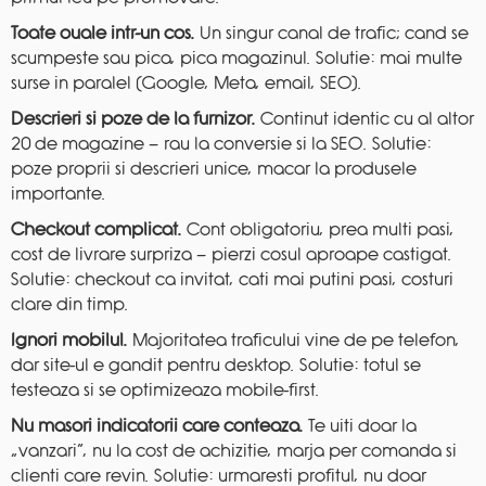
Toate ouale intr-un cos.
Un singur canal de trafic; cand se
scumpeste sau pica, pica magazinul. Solutie: mai multe
surse in paralel (Google, Meta, email, SEO).
Descrieri si poze de la furnizor.
Continut identic cu al altor
20 de magazine — rau la conversie si la SEO. Solutie:
poze proprii si descrieri unice, macar la produsele
importante.
Checkout complicat.
Cont obligatoriu, prea multi pasi,
cost de livrare surpriza — pierzi cosul aproape castigat.
Solutie: checkout ca invitat, cati mai putini pasi, costuri
clare din timp.
Ignori mobilul.
Majoritatea traficului vine de pe telefon,
dar site-ul e gandit pentru desktop. Solutie: totul se
testeaza si se optimizeaza mobile-first.
Nu masori indicatorii care conteaza.
Te uiti doar la
„vanzari”, nu la cost de achizitie, marja per comanda si
clienti care revin. Solutie: urmaresti profitul, nu doar