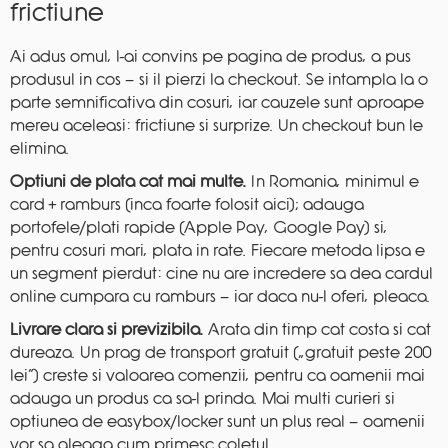
frictiune
Ai adus omul, l-ai convins pe pagina de produs, a pus
produsul in cos — si il pierzi la checkout. Se intampla la o
parte semnificativa din cosuri, iar cauzele sunt aproape
mereu aceleasi: frictiune si surprize. Un checkout bun le
elimina.
Optiuni de plata cat mai multe.
In Romania, minimul e
card + ramburs (inca foarte folosit aici); adauga
portofele/plati rapide (Apple Pay, Google Pay) si,
pentru cosuri mari, plata in rate. Fiecare metoda lipsa e
un segment pierdut: cine nu are incredere sa dea cardul
online cumpara cu ramburs — iar daca nu-l oferi, pleaca.
Livrare clara si previzibila.
Arata din timp cat costa si cat
dureaza. Un prag de transport gratuit („gratuit peste 200
lei”) creste si valoarea comenzii, pentru ca oamenii mai
adauga un produs ca sa-l prinda. Mai multi curieri si
optiunea de easybox/locker sunt un plus real — oamenii
vor sa aleaga cum primesc coletul.