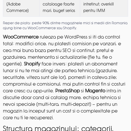
(Adobe
cataloage foarte
intretinut; overkill
Commerce)
mari, buget serios
pentru IMM
Reper de piata: peste 90% dintre magazinele mici si medii din Romania
ajung bine cu WooCommerce sau Shopify.
WooCommerce
ruleaza pe WordPress si iti da control
total: modifici orice, nu platesti comision pe vanzari, e
cea mai buna baza pentru SEO si continut; pretul e
gazduirea, mentenanta si actualizarile (fie tu, fie o
agentie).
Shopify
face invers: platesti un abonament
lunar si nu te mai atingi de partea tehnica (gazduire,
securitate, viteza sunt ale lor), pornesti in cateva zile;
compromisul e comisionul, mai putin control fin si costuri
care cresc cu app-urile.
PrestaShop
si
Magento
intra in
discutie doar cand ai catalog mare, echipa tehnica si
nevoi speciale (multi-tara, multi-depozit) — pentru un
magazin la inceput sunt un cost si o complexitate pe
care nu ti le recuperezi.
Structura magazinului: categorii,