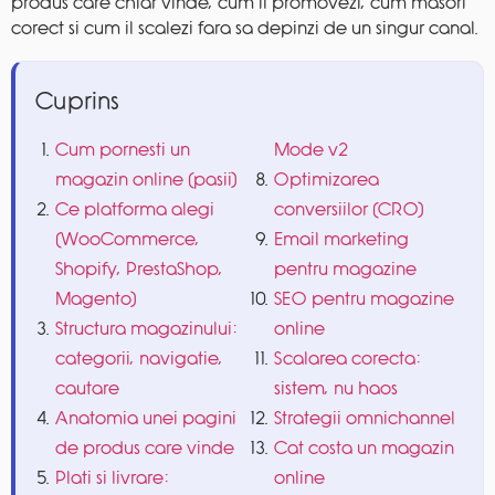
produs care chiar vinde, cum il promovezi, cum masori
corect si cum il scalezi fara sa depinzi de un singur canal.
Cuprins
Cum pornesti un
Mode v2
magazin online (pasii)
Optimizarea
Ce platforma alegi
conversiilor (CRO)
(WooCommerce,
Email marketing
Shopify, PrestaShop,
pentru magazine
Magento)
SEO pentru magazine
Structura magazinului:
online
categorii, navigatie,
Scalarea corecta:
cautare
sistem, nu haos
Anatomia unei pagini
Strategii omnichannel
de produs care vinde
Cat costa un magazin
Plati si livrare:
online