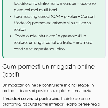
fac diferenta dintre trafic si vanzari — acolo se
pierd cei mai multi bani.
Fara tracking corect (GA4 + pixeluri + Consent
Mode v2) promovezi orbeste si nu stii ce sa
scalezi.
„Toate ouale intr-un cos” e greseala #1 la
scalare: un singur canal de trafic = risc mare
cand se scumpeste sau pica.
Cum pornesti un magazin online
(pasii)
Un magazin online se construieste in cinci etape, in
ordine — daca sari peste una, o platesti mai tarziu.
1. Validezi ce vinzi si pentru cine.
Inainte de orice
platforma, raspunzi la trei intrebari: exista cerere reala