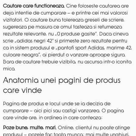
Cautare care functioneaza.
Cine foloseste cautarea are
deja intentie de cumparare — e printre cei mai valorosi
vizitatori. O cautare buna tolereaza greseli de scriere,
sugereaza pe masura ce omul tasteaza si returneaza
rezultate relevante, nu „0 produse gasite”. Daca cineva
scrie „adidas negri 42″ si primeste zero rezultate pentru
ca in sistem produsul e „pantofi sport Adidas, marime 42,
culoare neagra”, ai pierdut o vanzare aproape sigura.
Bara de cautare trebuie vizibila, nu ascunsa intr-o iconita
mica.
Anatomia unei pagini de produs
care vinde
Pagina de produs e locul unde se ia decizia de
cumparare — aici pici sau castigi vanzarea. O pagina
care vinde are, in ordinea in care conteaza:
Poze bune, multe, mari.
Online, clientul nu poate atinge
produsul — pozele fac toata munca: mai multe unghiuri,