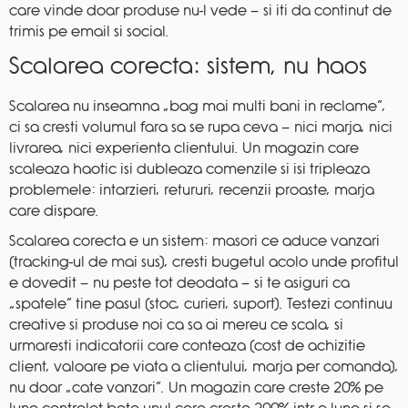
care vinde doar produse nu-l vede — si iti da continut de
trimis pe email si social.
Scalarea corecta: sistem, nu haos
Scalarea nu inseamna „bag mai multi bani in reclame”,
ci sa cresti volumul fara sa se rupa ceva — nici marja, nici
livrarea, nici experienta clientului. Un magazin care
scaleaza haotic isi dubleaza comenzile si isi tripleaza
problemele: intarzieri, retururi, recenzii proaste, marja
care dispare.
Scalarea corecta e un sistem: masori ce aduce vanzari
(tracking-ul de mai sus), cresti bugetul acolo unde profitul
e dovedit — nu peste tot deodata — si te asiguri ca
„spatele” tine pasul (stoc, curieri, suport). Testezi continuu
creative si produse noi ca sa ai mereu ce scala, si
urmaresti indicatorii care conteaza (cost de achizitie
client, valoare pe viata a clientului, marja per comanda),
nu doar „cate vanzari”. Un magazin care creste 20% pe