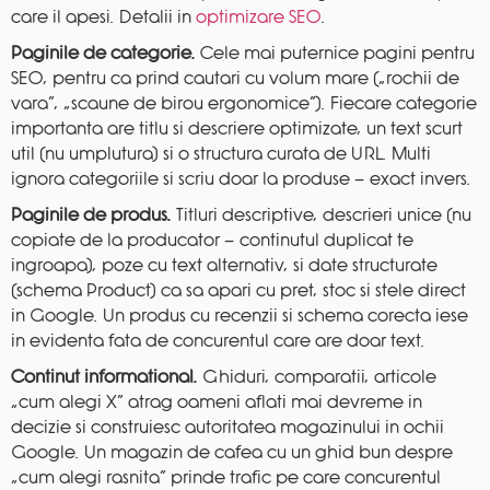
care il apesi. Detalii in
optimizare SEO
.
Paginile de categorie.
Cele mai puternice pagini pentru
SEO, pentru ca prind cautari cu volum mare („rochii de
vara”, „scaune de birou ergonomice”). Fiecare categorie
importanta are titlu si descriere optimizate, un text scurt
util (nu umplutura) si o structura curata de URL. Multi
ignora categoriile si scriu doar la produse — exact invers.
Paginile de produs.
Titluri descriptive, descrieri unice (nu
copiate de la producator — continutul duplicat te
ingroapa), poze cu text alternativ, si date structurate
(schema Product) ca sa apari cu pret, stoc si stele direct
in Google. Un produs cu recenzii si schema corecta iese
in evidenta fata de concurentul care are doar text.
Continut informational.
Ghiduri, comparatii, articole
„cum alegi X” atrag oameni aflati mai devreme in
decizie si construiesc autoritatea magazinului in ochii
Google. Un magazin de cafea cu un ghid bun despre
„cum alegi rasnita” prinde trafic pe care concurentul