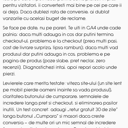
pentru vizitatori, ii convertesti mai bine pe cei pe care ii
ai deja. Daca dublezi rata de conversie, ai dublat
vanzarile cu acelasi buget de reclame.
Se face pe date, nu pe pareri. Te uiti in GA4 unde cade
palnia: daca multi adauga in cos dar putini termina
checkout-ul, problema e la checkout (prea multi pasi,
cost de livrare surpriza, lipsa ramburs); daca multi vad
produsul dar putini adauga in cos, problema e pe
pagina de produs (poze slabe, pret neclar, zero
recenzii). Diagnostichezi intai, apoi repari acolo unde
pierzi.
Levierele care merita testate: viteza site-ului (un site lent
pe mobil pierde oameni inainte sa vada produsul),
claritatea butonului de cumparare, semnalele de
incredere langa pret si checkout, si eliminarea pasilor
inutili. Un test concret: adaugi „retur gratuit 30 de zile”
langa butonul „Cumpara” si masori daca creste
conversia — de multe ori un mic semnal de incredere