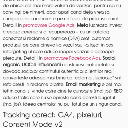
de obicei cel mai mare volum de vanzari, pentru ca nu
convingi pe nimeni, doar apari cand deja vrea sa
cumpere; se construieste pe un feed de produse curat.
Detalii in
promovare Google Ads
.
Meta
lucreaza invers:
creeaza cererea si o recupereaza — cu un catalog
conectat si reclame dinamice (DPA) arati automat
produsul pe care cineva l-a vazut sau l-a lasat in cos,
retargeting-ul care aduce inapoi vanzarile aproape
pierdute. Detalii in
promovare Facebook Ads
.
Social
organic, UGC si influencerii
construiesc notorietate si
dovada sociala: continutul autentic al clientilor reali
converteste adesea mai bine ca reclama „lucioasa” si il
refolosesti in reclame platite.
Email marketing
e cel mai
ieftin canal si vinde catre cine te cunoaste (mai jos).
SEO
aduce trafic care nu se opreste cand opresti bugetul
(mai jos). Ideea centrala: nu pui totul pe un singur canal.
Tracking corect: GA4, pixeluri,
Consent Mode v2