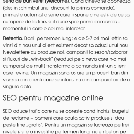
Seria de bun venit (welcome).
Cand cineva se aboneaza
(des in schimbul unui discount la prima comanda),
primeste automat o serie care ii spune cine esti, de ce sa
cumpere de la tine, si il duce spre prima comanda —
momentul in care e cel mai interesat.
Retentia.
Banii pe termen lung: e de 5-7 ori mai ieftin sa
vinzi din nou unui client existent decat sa aduci unul nou.
Newslettere cu produse noi, campanii la sezon/sarbatori
si fluxuri de „win-back” (readuci pe cineva care n-a mai
cumparat de mult) transforma o comanda intr-un client
care revine. Un magazin sanatos are un procent bun din
vanzari din clienti care se intorc, nu din cumparatori de o
singura data.
SEO pentru magazine online
SEO aduce trafic care nu se opreste cand inchizi bugetul
de reclame — oameni care cauta activ produse si dau
peste tine „gratis”. Pentru un magazin se lucreaza pe trei
niveluri, si e o investitie pe termen lung, nu un buton pe