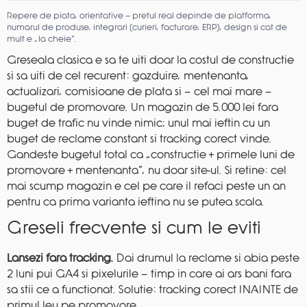
Repere de piata, orientative — pretul real depinde de platforma,
numarul de produse, integrari (curieri, facturare, ERP), design si cat de
mult e „la cheie”.
Greseala clasica e sa te uiti doar la costul de constructie
si sa uiti de cel recurent: gazduire, mentenanta,
actualizari, comisioane de plata si — cel mai mare —
bugetul de promovare. Un magazin de 5.000 lei fara
buget de trafic nu vinde nimic; unul mai ieftin cu un
buget de reclame constant si tracking corect vinde.
Gandeste bugetul total ca „constructie + primele luni de
promovare + mentenanta”, nu doar site-ul. Si retine: cel
mai scump magazin e cel pe care il refaci peste un an
pentru ca prima varianta ieftina nu se putea scala.
Greseli frecvente si cum le eviti
Lansezi fara tracking.
Dai drumul la reclame si abia peste
2 luni pui GA4 si pixelurile — timp in care ai ars bani fara
sa stii ce a functionat. Solutie: tracking corect INAINTE de
primul leu pe promovare.