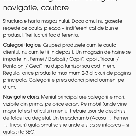
navigatie, cautare
Structura e harta magazinului. Daca omul nu gaseste
repede ce cauta, pleaca — indiferent cat de bun e
produsul. Trei lucruri fac diferenta.
Categorii logice.
Grupezi produsele cum le cauta
clientul, nu cum le tii in depozit. Un magazin de haine se
imparte in „Femei / Barbati / Copii”, apoi „Tricouri /
Pantaloni / Geci”, nu dupa furnizor sau cod intern.
Regula: orice produs la maximum 2-3 clickuri de pagina
principala. Categoriile prea adanci pierd oameni pe
drum.
Navigatie clara.
Meniul principal are categoriile mari,
vizibile din prima, pe orice ecran. Pe mobil (unde vine
majoritatea traficului) meniul trebuie usor de deschis si
de folosit cu degetul. Un breadcrumb (Acasa → Femei
→ Tricouri) ajuta omul sa stie unde e si sa se intoarca — si
ajuta si la SEO.