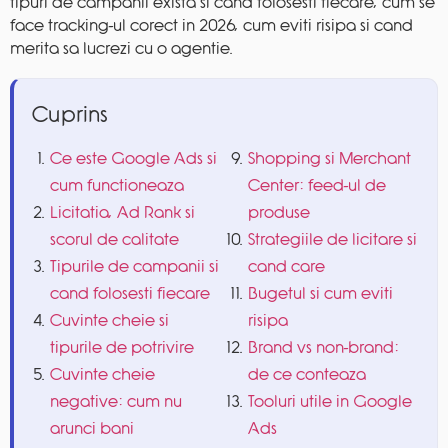
tipuri de campanii exista si cand folosesti fiecare, cum se
face tracking-ul corect in 2026, cum eviti risipa si cand
merita sa lucrezi cu o agentie.
Cuprins
Ce este Google Ads si
Shopping si Merchant
cum functioneaza
Center: feed-ul de
Licitatia, Ad Rank si
produse
scorul de calitate
Strategiile de licitare si
Tipurile de campanii si
cand care
cand folosesti fiecare
Bugetul si cum eviti
Cuvinte cheie si
risipa
tipurile de potrivire
Brand vs non-brand:
Cuvinte cheie
de ce conteaza
negative: cum nu
Tooluri utile in Google
arunci bani
Ads