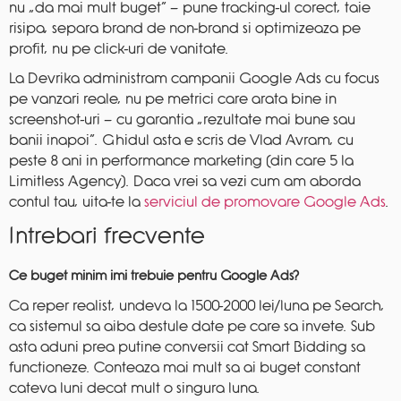
nu „da mai mult buget” — pune tracking-ul corect, taie
risipa, separa brand de non-brand si optimizeaza pe
profit, nu pe click-uri de vanitate.
La Devrika administram campanii Google Ads cu focus
pe vanzari reale, nu pe metrici care arata bine in
screenshot-uri — cu garantia „rezultate mai bune sau
banii inapoi”. Ghidul asta e scris de Vlad Avram, cu
peste 8 ani in performance marketing (din care 5 la
Limitless Agency). Daca vrei sa vezi cum am aborda
contul tau, uita-te la
serviciul de promovare Google Ads
.
Intrebari frecvente
Ce buget minim imi trebuie pentru Google Ads?
Ca reper realist, undeva la 1500-2000 lei/luna pe Search,
ca sistemul sa aiba destule date pe care sa invete. Sub
asta aduni prea putine conversii cat Smart Bidding sa
functioneze. Conteaza mai mult sa ai buget constant
cateva luni decat mult o singura luna.