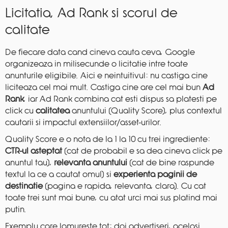
Licitatia, Ad Rank si scorul de
calitate
De fiecare data cand cineva cauta ceva, Google
organizeaza in milisecunde o licitatie intre toate
anunturile eligibile. Aici e neintuitivul: nu castiga cine
liciteaza cel mai mult. Castiga cine are cel mai bun
Ad
Rank
, iar Ad Rank combina cat esti dispus sa platesti pe
click cu
calitatea
anuntului (Quality Score), plus contextul
cautarii si impactul extensiilor/asset-urilor.
Quality Score e o nota de la 1 la 10 cu trei ingrediente:
CTR-ul asteptat
(cat de probabil e sa dea cineva click pe
anuntul tau),
relevanta anuntului
(cat de bine raspunde
textul la ce a cautat omul) si
experienta paginii de
destinatie
(pagina e rapida, relevanta, clara). Cu cat
toate trei sunt mai bune, cu atat urci mai sus platind mai
putin.
Exemplu care lamureste tot: doi advertiseri, acelasi