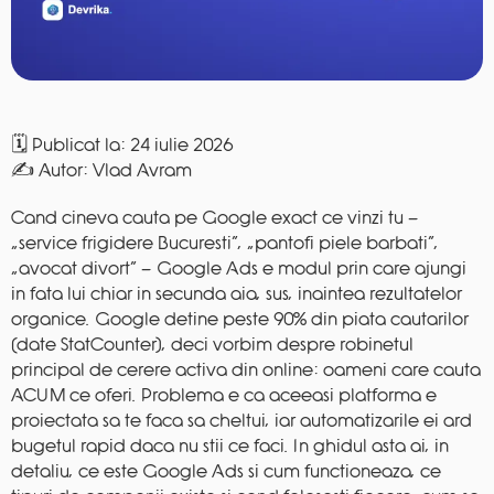
Publicat la: 24 iulie 2026
✍️ Autor: Vlad Avram
Cand cineva cauta pe Google exact ce vinzi tu —
„service frigidere Bucuresti”, „pantofi piele barbati”,
„avocat divort” — Google Ads e modul prin care ajungi
in fata lui chiar in secunda aia, sus, inaintea rezultatelor
organice. Google detine peste 90% din piata cautarilor
(date StatCounter), deci vorbim despre robinetul
principal de cerere activa din online: oameni care cauta
ACUM ce oferi. Problema e ca aceeasi platforma e
proiectata sa te faca sa cheltui, iar automatizarile ei ard
bugetul rapid daca nu stii ce faci. In ghidul asta ai, in
detaliu, ce este Google Ads si cum functioneaza, ce