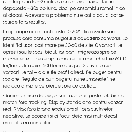
cheltui pana la ~2x intr-o zi cu cerere mare, dar nu
depaseste ~30x pe luna, deci pe ansamblu ramai in ce
ai alocat. Adevarata problema nu e cat aloci, ci cat se
scurge fara rezultat.
In aproape orice cont exista 10-20% din cuvinte sau
produse care consuma bugetul si aduc
zero
conversii. Le
identifici usor: cost mare pe 30-60 de zile, 0 vanzari. Le
opresti sau le scazi bidul, iar banii migreaza spre ce
converteste. Un exemplu concret: un cont cheltuie 6000
lei/luna, din care 1500 lei se duc pe 12 cuvinte cu 0
vanzari. Le tai — ala e fie profit direct, fie buget pentru
scalare. Regula de aur: bugetul nu se „mareste”, se
realoca dinspre ce pierde spre ce castiga.
Gaurile clasice de buget sunt aceleasi peste tot: broad
match fara tracking, Display standalone pentru vanzari
reci, PMax fara brand exclusions si lipsa cuvintelor
negative. Le acoperi si ai facut deja mai mult decat
majoritatea conturilor.