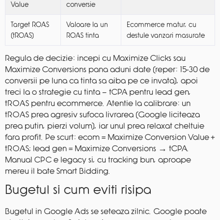
Value
conversie
Target ROAS
Valoare la un
Ecommerce matur, cu
(tROAS)
ROAS tinta
destule vanzari masurate
Regula de decizie: incepi cu Maximize Clicks sau
Maximize Conversions pana aduni date (reper: 15-30 de
conversii pe luna ca tinta sa aiba pe ce invata), apoi
treci la o strategie cu tinta — tCPA pentru lead gen,
tROAS pentru ecommerce. Atentie la calibrare: un
tROAS prea agresiv sufoca livrarea (Google liciteaza
prea putin, pierzi volum), iar unul prea relaxat cheltuie
fara profit. Pe scurt: ecom = Maximize Conversion Value +
tROAS; lead gen = Maximize Conversions → tCPA.
Manual CPC e legacy si, cu tracking bun, aproape
mereu il bate Smart Bidding.
Bugetul si cum eviti risipa
Bugetul in Google Ads se seteaza zilnic. Google poate