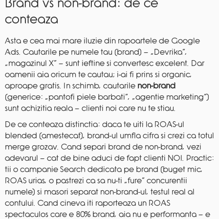
Brand vs non-brand: de ce
conteaza
Asta e cea mai mare iluzie din rapoartele de Google
Ads. Cautarile pe numele tau (brand) — „Devrika”,
„magazinul X” — sunt ieftine si convertesc excelent. Dar
oamenii aia oricum te cautau; i-ai fi prins si organic,
aproape gratis. In schimb, cautarile
non-brand
(generice: „pantofi piele barbati”, „agentie marketing”)
sunt achizitia reala — clienti noi care nu te stiau.
De ce conteaza distinctia: daca te uiti la ROAS-ul
blended (amestecat), brand-ul umfla cifra si crezi ca totul
merge grozav. Cand separi brand de non-brand, vezi
adevarul — cat de bine aduci de fapt clienti NOI. Practic:
tii o campanie Search dedicata pe brand (buget mic,
ROAS urias, o pastrezi ca sa nu-ti „fure” concurentii
numele) si masori separat non-brand-ul, testul real al
contului. Cand cineva iti raporteaza un ROAS
spectaculos care e 80% brand, aia nu e performanta — e