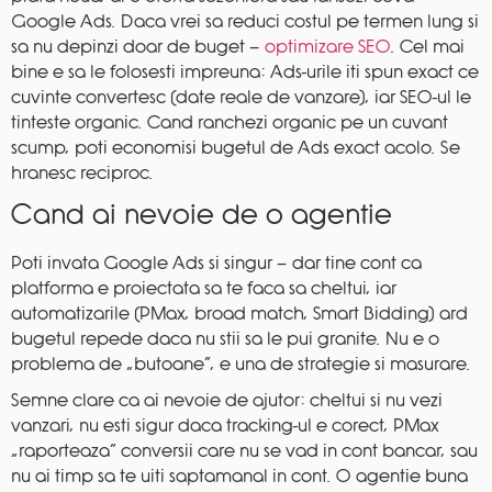
Google Ads. Daca vrei sa reduci costul pe termen lung si
sa nu depinzi doar de buget —
optimizare SEO
. Cel mai
bine e sa le folosesti impreuna: Ads-urile iti spun exact ce
cuvinte convertesc (date reale de vanzare), iar SEO-ul le
tinteste organic. Cand ranchezi organic pe un cuvant
scump, poti economisi bugetul de Ads exact acolo. Se
hranesc reciproc.
Cand ai nevoie de o agentie
Poti invata Google Ads si singur — dar tine cont ca
platforma e proiectata sa te faca sa cheltui, iar
automatizarile (PMax, broad match, Smart Bidding) ard
bugetul repede daca nu stii sa le pui granite. Nu e o
problema de „butoane”, e una de strategie si masurare.
Semne clare ca ai nevoie de ajutor: cheltui si nu vezi
vanzari, nu esti sigur daca tracking-ul e corect, PMax
„raporteaza” conversii care nu se vad in cont bancar, sau
nu ai timp sa te uiti saptamanal in cont. O agentie buna