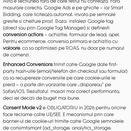
Asta e sectiunea fara de care restul nu conteaza. Fara
masurare corecta, Google Ads e pe ghicite — iar Smart
Bidding, care liciteaza automat, invata pe semnale
gresite si cheltuie prost. Baza: instalezi Google tag
(direct sau prin Google Tag Manager) si definesti
conversion actions
— achizitie, formular de lead, apel.
Pentru ecommerce, conversia primara e achizitia cu
valoare
, ca sa optimizezi pe ROAS, nu doar pe numarul
de comenzi.
Enhanced Conversions
trimit catre Google date first-
party hash-uite (email/telefon din checkout sau formular)
ca sa recupereze conversiile pe care cookie-urile le
pierd — o parte din vanzarile care „dispareau” pe
Safari/iOS. Rezultatul: masori mai corect performanta,
deci iei decizii de buget mai bune.
Consent Mode v2
e OBLIGATORIU in 2026 pentru oricine
face reclame catre UE/SEE. E mecanismul prin care
banner-ul de cookie-uri trimite catre Google semnalele
de consimtamant (ad_storage, analytics_storage,