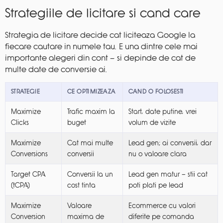
Strategiile de licitare si cand care
Strategia de licitare decide cat liciteaza Google la
fiecare cautare in numele tau. E una dintre cele mai
importante alegeri din cont — si depinde de cat de
multe date de conversie ai.
STRATEGIE
CE OPTIMIZEAZA
CAND O FOLOSESTI
Maximize
Trafic maxim la
Start, date putine, vrei
Clicks
buget
volum de vizite
Maximize
Cat mai multe
Lead gen; ai conversii, dar
Conversions
conversii
nu o valoare clara
Target CPA
Conversii la un
Lead gen matur — stii cat
(tCPA)
cost tinta
poti plati pe lead
Maximize
Valoare
Ecommerce cu valori
Conversion
maxima de
diferite pe comanda