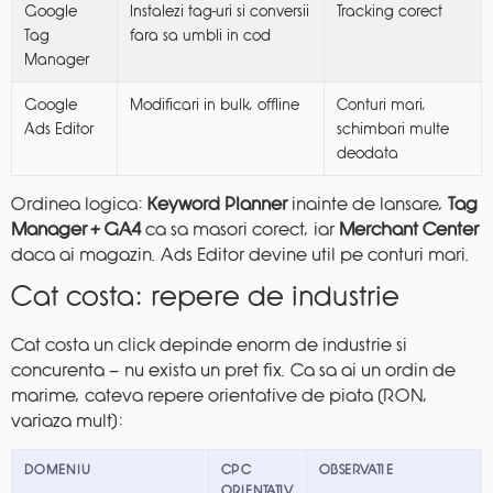
Google
Instalezi tag-uri si conversii
Tracking corect
Tag
fara sa umbli in cod
Manager
Google
Modificari in bulk, offline
Conturi mari,
Ads Editor
schimbari multe
deodata
Ordinea logica:
Keyword Planner
inainte de lansare,
Tag
Manager + GA4
ca sa masori corect, iar
Merchant Center
daca ai magazin. Ads Editor devine util pe conturi mari.
Cat costa: repere de industrie
Cat costa un click depinde enorm de industrie si
concurenta — nu exista un pret fix. Ca sa ai un ordin de
marime, cateva repere orientative de piata (RON,
variaza mult):
DOMENIU
CPC
OBSERVATIE
ORIENTATIV