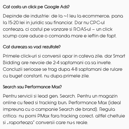
Cat costa un click pe Google Ads?
Depinde de industrie: de la ~1 leu la ecommerce, pana
la 15-20 lei in juridic sau financiar. Dar nu CPC-ul
conteaza, ci costul pe vanzare si ROAS-ul — un click
scump care aduce o comanda mare e ieftin de fapt.
Cat dureaza sa vad rezultate?
Primele click-uri si conversii apar in cateva zile, dar Smart
Bidding are nevoie de 2-4 saptamani ca sa invete.
Concluzii serioase se trag dupa 4-8 saptamani de rulare
cu buget constant, nu dupa primele zile.
Search sau Performance Max?
Pentru servicii si lead gen, Search. Pentru un magazin
online cu feed si tracking bun, Performance Max (ideal
impreuna cu o campanie Search de brand). Regula
critica: nu porni PMax fara tracking corect, altfel cheltuie
si „raporteaza” conversii care nu-s reale.