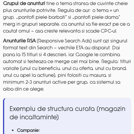
Grupul de anunturi
tine o tema stransa de cuvinte cheie
plus anunturile potrivite. Regula de aur: o tema = un
grup. „pantofi piele barbati” si „pantofi piele dama”
merg in grupuri separate, ca anuntul sa fie exact pe ce a
cautat omul — asa creste relevanta si scade CPC-ul.
Anunturile RSA
(Responsive Search Ads) sunt azi singurul
format text din Search — vechile ETA au disparut. Dai
pana la 15 titluri si 4 descrieri, iar Google le combina
automat si testeaza ce merge cel mai bine. Regula: titluri
variate (unul cu beneficiu, unul cu oferta, unul cu brand,
unul cu apel la actiune), pini folositi cu masura, si
minimum 2-3 anunturi active per grup, ca sistemul sa
aiba din ce alege.
Exemplu de structura curata (magazin
de incaltaminte)
Campanie: