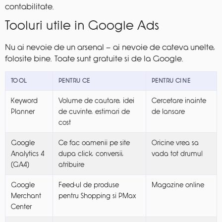
contabilitate.
Tooluri utile in Google Ads
Nu ai nevoie de un arsenal — ai nevoie de cateva unelte,
folosite bine. Toate sunt gratuite si de la Google.
TOOL
PENTRU CE
PENTRU CINE
Keyword
Volume de cautare, idei
Cercetare inainte
Planner
de cuvinte, estimari de
de lansare
cost
Google
Ce fac oamenii pe site
Oricine vrea sa
Analytics 4
dupa click, conversii,
vada tot drumul
(GA4)
atribuire
Google
Feed-ul de produse
Magazine online
Merchant
pentru Shopping si PMax
Center