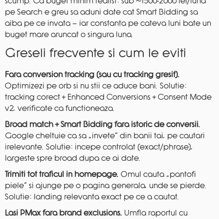
scump. Ca buget minim realist: sub ~1500-2000 lei/luna
pe Search e greu sa aduni date cat Smart Bidding sa
aiba pe ce invata — iar constanta pe cateva luni bate un
buget mare aruncat o singura luna.
Greseli frecvente si cum le eviti
Fara conversion tracking (sau cu tracking gresit).
Optimizezi pe orb si nu stii ce aduce bani. Solutie:
tracking corect + Enhanced Conversions + Consent Mode
v2, verificate ca functioneaza.
Broad match + Smart Bidding fara istoric de conversii.
Google cheltuie ca sa „invete” din banii tai, pe cautari
irelevante. Solutie: incepe controlat (exact/phrase),
largeste spre broad dupa ce ai date.
Trimiti tot traficul in homepage.
Omul cauta „pantofi
piele” si ajunge pe o pagina generala, unde se pierde.
Solutie: landing relevanta exact pe ce a cautat.
Lasi PMax fara brand exclusions.
Umfla raportul cu