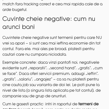
match fara tracking corect e cea mai rapida cale de a
arde bugetul.
Cuvinte cheie negative: cum nu
arunci bani
Cuvintele cheie negative sunt termenii pentru care NU
vrei sa apari — si sunt cea mai ieftina economie din tot
contul. Fara ele, mai ales pe broad, platesti pentru
cautari care nu cumpara niciodata.
Exemple concrete: daca vinzi pantofi noi, negativele
evidente sunt „reparatii”, „second hand”, „gratis”, „cum
se face”. Daca oferi servicii premium, adaugi „ieftin”,
„gratis”, „salariu”, „angajez” — ca sa nu platesti pentru
cine cauta job sau varianta de doi lei. Le poti pune la
nivel de lista (o singura lista aplicata pe tot contul), de
campanie sau de grup de anunturi.
Cum le gasesti practic: intri in raportul de
termeni de