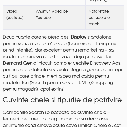
Video
Anunturi video pe
Notorietate,
(YouTube)
YouTube
considerare,
reach
Doua nuante care se pierd des:
Display
standalone
pentru vanzari „la rece” e slab (bannerele intrerup, nu
prind intentie), dar excelent pentru remarketing — sa
readuci pe cineva care ti-a vazut deja produsul. Iar
Demand Gen
a inlocuit complet vechile Discovery Ads,
pentru cerere latenta si vizuala. Regula generala: incepi
cu tipul care prinde intentia cea mai calda pentru
modelul tau (Search pentru servicii, PMax/Shopping
pentru magazin), apoi extinzi.
Cuvinte cheie si tipurile de potrivire
Campaniile Search se bazeaza pe cuvinte cheie —
termenii pe care ii adaugi in cont ca sa declansezi
anunturile cand cineva cauta ceva similar. Cheia e „cat