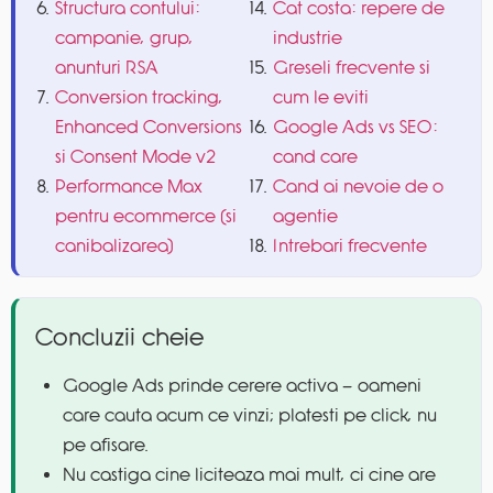
Structura contului:
Cat costa: repere de
campanie, grup,
industrie
anunturi RSA
Greseli frecvente si
Conversion tracking,
cum le eviti
Enhanced Conversions
Google Ads vs SEO:
si Consent Mode v2
cand care
Performance Max
Cand ai nevoie de o
pentru ecommerce (si
agentie
canibalizarea)
Intrebari frecvente
Concluzii cheie
Google Ads prinde cerere activa — oameni
care cauta acum ce vinzi; platesti pe click, nu
pe afisare.
Nu castiga cine liciteaza mai mult, ci cine are