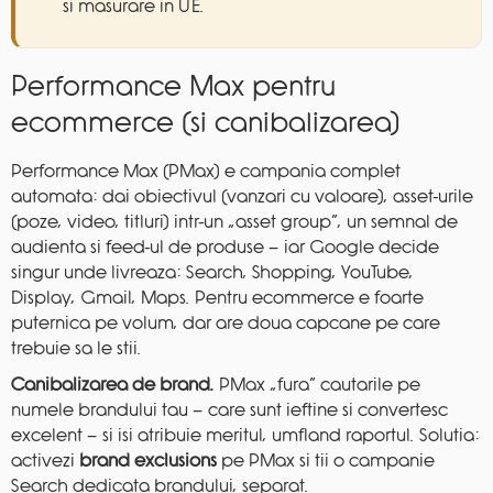
si masurare in UE.
Performance Max pentru
ecommerce (si canibalizarea)
Performance Max (PMax) e campania complet
automata: dai obiectivul (vanzari cu valoare), asset-urile
(poze, video, titluri) intr-un „asset group”, un semnal de
audienta si feed-ul de produse — iar Google decide
singur unde livreaza: Search, Shopping, YouTube,
Display, Gmail, Maps. Pentru ecommerce e foarte
puternica pe volum, dar are doua capcane pe care
trebuie sa le stii.
Canibalizarea de brand.
PMax „fura” cautarile pe
numele brandului tau — care sunt ieftine si convertesc
excelent — si isi atribuie meritul, umfland raportul. Solutia:
activezi
brand exclusions
pe PMax si tii o campanie
Search dedicata brandului, separat.