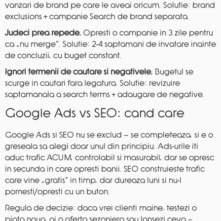
vanzari de brand pe care le aveai oricum. Solutie: brand
exclusions + campanie Search de brand separata.
Judeci prea repede.
Opresti o campanie in 3 zile pentru
ca „nu merge”. Solutie: 2-4 saptamani de invatare inainte
de concluzii, cu buget constant.
Ignori termenii de cautare si negativele.
Bugetul se
scurge in cautari fara legatura. Solutie: revizuire
saptamanala a search terms + adaugare de negative.
Google Ads vs SEO: cand care
Google Ads si SEO nu se exclud — se completeaza, si e o
greseala sa alegi doar unul din principiu. Ads-urile iti
aduc trafic ACUM, controlabil si masurabil, dar se opresc
in secunda in care opresti banii. SEO construieste trafic
care vine „gratis” in timp, dar dureaza luni si nu-l
pornesti/opresti cu un buton.
Regula de decizie: daca vrei clienti maine, testezi o
piata noua, ai o oferta sezoniera sau lansezi ceva —