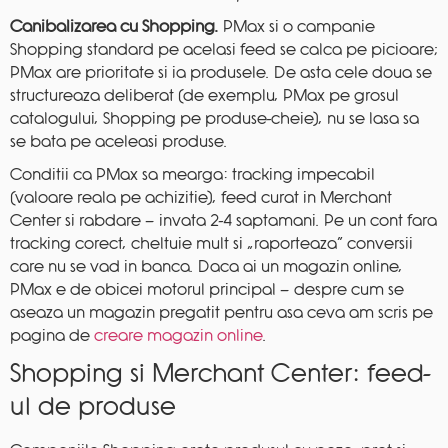
Canibalizarea cu Shopping.
PMax si o campanie
Shopping standard pe acelasi feed se calca pe picioare;
PMax are prioritate si ia produsele. De asta cele doua se
structureaza deliberat (de exemplu, PMax pe grosul
catalogului, Shopping pe produse-cheie), nu se lasa sa
se bata pe aceleasi produse.
Conditii ca PMax sa mearga: tracking impecabil
(valoare reala pe achizitie), feed curat in Merchant
Center si rabdare — invata 2-4 saptamani. Pe un cont fara
tracking corect, cheltuie mult si „raporteaza” conversii
care nu se vad in banca. Daca ai un magazin online,
PMax e de obicei motorul principal — despre cum se
aseaza un magazin pregatit pentru asa ceva am scris pe
pagina de
creare magazin online
.
Shopping si Merchant Center: feed-
ul de produse