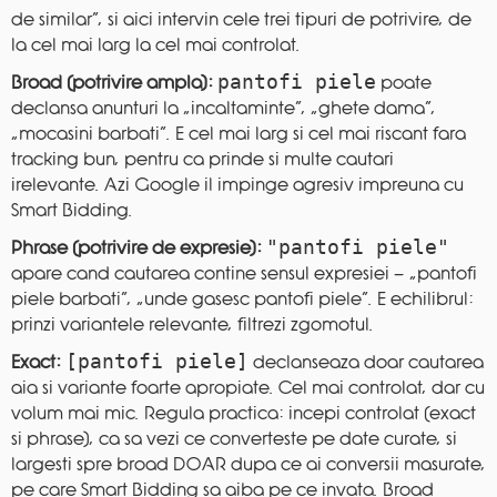
de similar”, si aici intervin cele trei tipuri de potrivire, de
la cel mai larg la cel mai controlat.
pantofi piele
Broad (potrivire ampla):
poate
declansa anunturi la „incaltaminte”, „ghete dama”,
„mocasini barbati”. E cel mai larg si cel mai riscant fara
tracking bun, pentru ca prinde si multe cautari
irelevante. Azi Google il impinge agresiv impreuna cu
Smart Bidding.
"pantofi piele"
Phrase (potrivire de expresie):
apare cand cautarea contine sensul expresiei — „pantofi
piele barbati”, „unde gasesc pantofi piele”. E echilibrul:
prinzi variantele relevante, filtrezi zgomotul.
[pantofi piele]
Exact:
declanseaza doar cautarea
aia si variante foarte apropiate. Cel mai controlat, dar cu
volum mai mic. Regula practica: incepi controlat (exact
si phrase), ca sa vezi ce converteste pe date curate, si
largesti spre broad DOAR dupa ce ai conversii masurate,
pe care Smart Bidding sa aiba pe ce invata. Broad