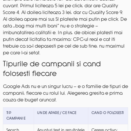
cuvant. Primul liciteaza 5 lei pe click, dar are Quality
Score 4. Al doilea liciteaza 3 lei, dar cu Quality Score 9.
Al doilea apare mai sus SI plateste mai putin pe click. De
asta „bag mai multi bani” nu e o strategie —
imbunatatirea calitatii e. In plus, de obicei platesti mai
putin decat licitatia ta maxima: CPC-ul real e cat iti
trebuie ca sa-l depasesti pe cel de sub tine, nu maximul
pe care l-ai setat.
Tipurile de campanii si cand
folosesti fiecare
Google Ads nu e un singur lucru — e o familie de tipuri de
campanii, fiecare cu rolul lui. Alegerea gresita e prima
cauza de buget aruncat.
TIP
UNDE APARE / CE FACE
CAND O FOLOSESTI
CAMPANIE
Search
Anunturi text in rezultatele
Cerere activa: