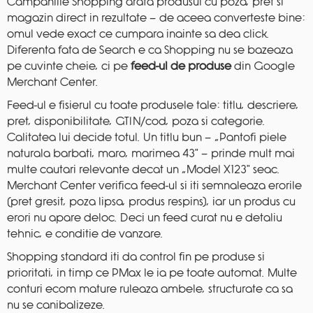
Campaniile Shopping arata produsul cu poza, pret si
magazin direct in rezultate — de aceea converteste bine:
omul vede exact ce cumpara inainte sa dea click.
Diferenta fata de Search e ca Shopping nu se bazeaza
pe cuvinte cheie, ci pe
feed-ul de produse
din Google
Merchant Center.
Feed-ul e fisierul cu toate produsele tale: titlu, descriere,
pret, disponibilitate, GTIN/cod, poza si categorie.
Calitatea lui decide totul. Un titlu bun — „Pantofi piele
naturala barbati, maro, marimea 43″ — prinde mult mai
multe cautari relevante decat un „Model X123″ seac.
Merchant Center verifica feed-ul si iti semnaleaza erorile
(pret gresit, poza lipsa, produs respins), iar un produs cu
erori nu apare deloc. Deci un feed curat nu e detaliu
tehnic, e conditie de vanzare.
Shopping standard iti da control fin pe produse si
prioritati, in timp ce PMax le ia pe toate automat. Multe
conturi ecom mature ruleaza ambele, structurate ca sa
nu se canibalizeze.