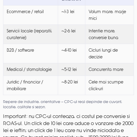
Ecommerce / retail
~1-3 lei
Volum mare, marje
mici
Servicii locale (reparatii,
~2-6 lei
Intentie mare,
curatenie)
conversie buna
B2B / software
~4-10 lei
Cicluri lungi de
decizie
Medical / stomatologie
~5-12 lei
Concurenta mare
Juridic / financiar /
~8-20 lei
Cele mai scumpe
imobiliare
click-uri
Repere de industrie, orientative — CPC-ul real depinde de cuvant,
locatie, calitate si sezon.
Important: nu CPC-ul conteaza, ci costul pe conversie si
ROAS-ul. Un click de 10 lei care aduce o vanzare de 2000
lei e ieftin; un click de 1 leu care nu vinde niciodata e