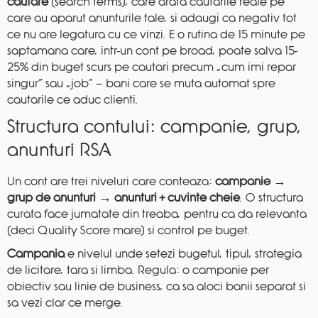
cautare
(search terms), care arata cautarile reale pe
care au aparut anunturile tale, si adaugi ca negativ tot
ce nu are legatura cu ce vinzi. E o rutina de 15 minute pe
saptamana care, intr-un cont pe broad, poate salva 15-
25% din buget scurs pe cautari precum „cum imi repar
singur” sau „job” — bani care se muta automat spre
cautarile ce aduc clienti.
Structura contului: campanie, grup,
anunturi RSA
Un cont are trei niveluri care conteaza:
campanie →
grup de anunturi → anunturi + cuvinte cheie
. O structura
curata face jumatate din treaba, pentru ca da relevanta
(deci Quality Score mare) si control pe buget.
Campania
e nivelul unde setezi bugetul, tipul, strategia
de licitare, tara si limba. Regula: o campanie per
obiectiv sau linie de business, ca sa aloci banii separat si
sa vezi clar ce merge.