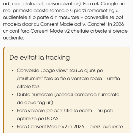
ad_user_data, ad_personalization). Fara el, Google nu
mai primeste aceste semnale si pierzi remarketing-ul,
audientele si o parte din masurare — conversiile se pot
modela doar cu Consent Mode activ. Concret: in 2026,
un cont fara Consent Mode v2 cheltuie orbeste si pierde
audiente.
De evitat la tracking
Conversie „page view” sau „a ajuns pe
/multumim” fara sa fie o vanzare reala — umfla
cifrele fals.
Dubla numarare (aceeasi comanda numarata
de doua tag-uri).
Fara valoare pe achizitie la ecom — nu poti
optimiza pe ROAS.
Fara Consent Mode v2 in 2026 — pierzi audiente