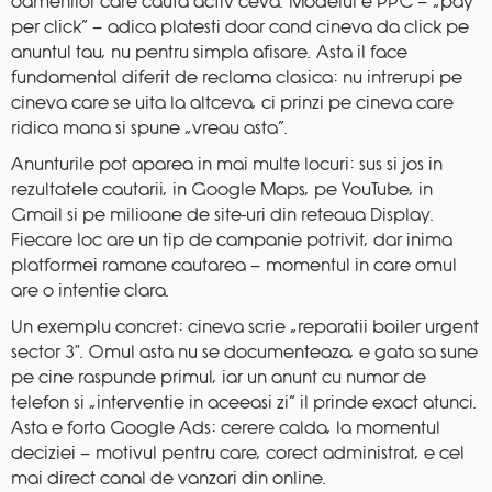
oamenilor care cauta activ ceva. Modelul e PPC — „pay
per click” — adica platesti doar cand cineva da click pe
anuntul tau, nu pentru simpla afisare. Asta il face
fundamental diferit de reclama clasica: nu intrerupi pe
cineva care se uita la altceva, ci prinzi pe cineva care
ridica mana si spune „vreau asta”.
Anunturile pot aparea in mai multe locuri: sus si jos in
rezultatele cautarii, in Google Maps, pe YouTube, in
Gmail si pe milioane de site-uri din reteaua Display.
Fiecare loc are un tip de campanie potrivit, dar inima
platformei ramane cautarea — momentul in care omul
are o intentie clara.
Un exemplu concret: cineva scrie „reparatii boiler urgent
sector 3″. Omul asta nu se documenteaza, e gata sa sune
pe cine raspunde primul, iar un anunt cu numar de
telefon si „interventie in aceeasi zi” il prinde exact atunci.
Asta e forta Google Ads: cerere calda, la momentul
deciziei — motivul pentru care, corect administrat, e cel
mai direct canal de vanzari din online.