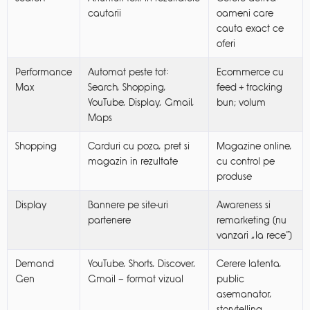
cautarii
oameni care
cauta exact ce
oferi
Performance
Automat peste tot:
Ecommerce cu
Max
Search, Shopping,
feed + tracking
YouTube, Display, Gmail,
bun; volum
Maps
Shopping
Carduri cu poza, pret si
Magazine online,
magazin in rezultate
cu control pe
produse
Display
Bannere pe site-uri
Awareness si
partenere
remarketing (nu
vanzari „la rece”)
Demand
YouTube, Shorts, Discover,
Cerere latenta,
Gen
Gmail — format vizual
public
asemanator,
storytelling